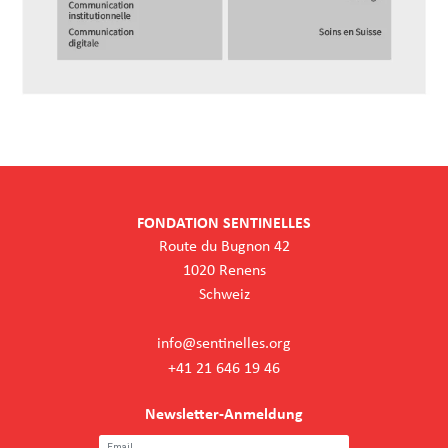
FONDATION SENTINELLES
Route du Bugnon 42
1020 Renens
Schweiz
info@sentinelles.org
+41 21 646 19 46
Newsletter-Anmeldung